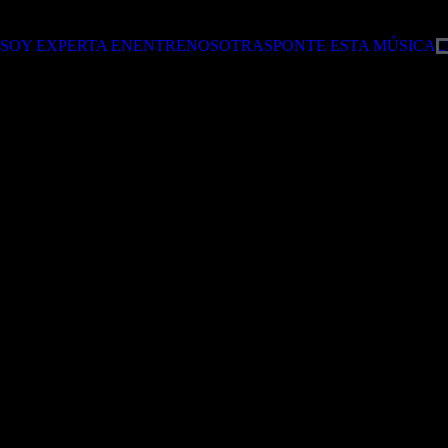
SOY EXPERTA EN
ENTRENOSOTRAS
PONTE ESTA MÚSICA
C
 TECH ©