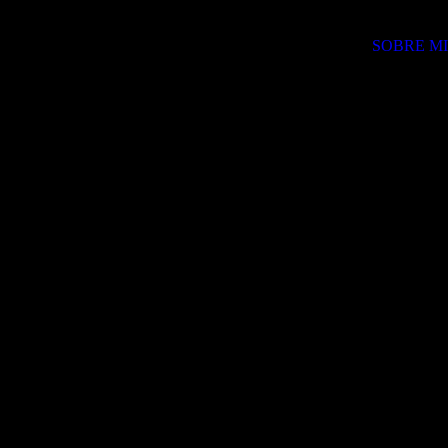
SOBRE MI
Copyright © 2026 Eva Carreira.WEB desarrollada por masmayor